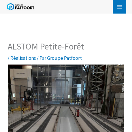
Aller
au
contenu
ALSTOM Petite-Forêt
/
Réalisations
/ Par
Groupe Patfoort