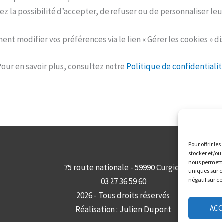
ez la possibilité d’accepter, de refuser ou de personnaliser leu
t modifier vos préférences via le lien « Gérer les cookies » d
our en savoir plus, consultez notre
Politique de confidentiali
Pour offrir le
stocker et/ou
nous permettr
75 route nationale - 59990 Curgies
uniques sur c
03 27 36 59 60
négatif sur c
2026 - Tous droits réservés
AC
Réalisation :
Julien Dupont