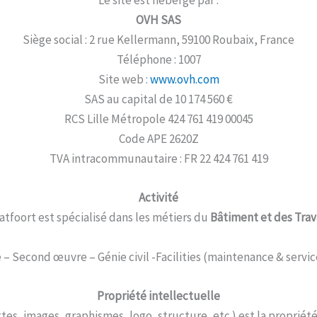
Le site est hébergé par :
OVH SAS
Siège social : 2 rue Kellermann, 59100 Roubaix, France
Téléphone : 1007
Site web :
www.ovh.com
SAS au capital de 10 174 560 €
RCS Lille Métropole 424 761 419 00045
Code APE 2620Z
TVA intracommunautaire : FR 22 424 761 419
Activité
tfoort est spécialisé dans les métiers du
Bâtiment et des Trav
– Second œuvre – Génie civil -Facilities (maintenance & servic
Propriété intellectuelle
es, images, graphismes, logo, structure, etc.) est la propriét