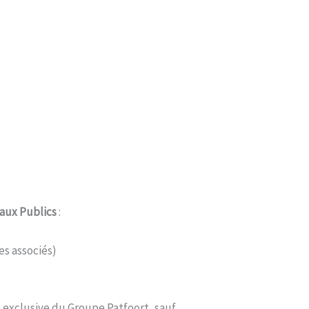
aux Publics
:
es associés)
é exclusive du Groupe Patfoort, sauf