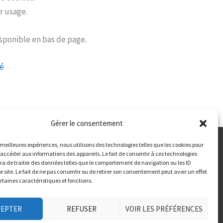
r usage.
isponible en bas de page.
té
Gérer le consentement
s meilleures expériences, nous utilisons des technologies telles que les cookies pour
 accéder aux informations des appareils. Le fait de consentir à ces technologies
a de traiter des données telles que le comportement de navigation ou les ID
e site. Le fait de ne pas consentir ou de retirer son consentement peut avoir un effet
Mentions Légales
ertaines caractéristiques et fonctions.
Politique de confidentialité
Gestion des Cookies
CEPTER
REFUSER
VOIR LES PRÉFÉRENCES