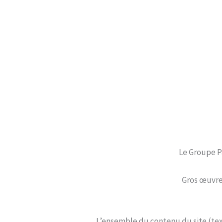
Le Groupe Pa
Gros œuvre 
L’ensemble du contenu du site (text