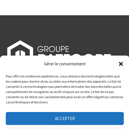
Gérer le consentement
75 route nationale - 59990 Curgies
Pour offrir les meilleures expériences, nous utilisons des technologies telles que
les cookies pour stocker et/ou accéder aux informations des appareils. Le fait de
03 27 36 59 60
consentir à ces technologies nous permettra de traiter des données telles que le
2026 - Tous droits réservés
comportement de navigation ou les ID uniques sur ce site. Le fait de ne pas
consentir ou de retirer son consentement peut avoir un effet négatif sur certaines
Réalisation :
Julien Dupont
caractéristiques et fonctions.
ACCEPTER
Mentions Légales