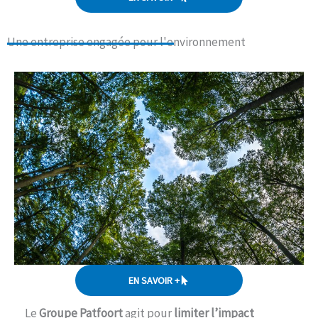
Une entreprise engagée pour l'environnement​
EN SAVOIR +
Le
Groupe Patfoort
agit pour
limiter l’impact