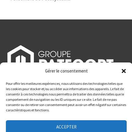
Gérer le consentement
75 route nationale - 59990 Curgies
Pour offrir les meilleures expériences, nous utilisons des technologies telles que
03 27 36 59 60
les cookies pour stocker et/ou accéder aux informations des appareils. Le fait de
consentir à ces technologies nous permettra de traiter des données telles que le
2026 - Tous droits réservés
comportement de navigation ou les ID uniques sur ce site. Le fait de ne pas
consentir ou de retirer son consentement peut avoir un effet négatif sur certaines
Réalisation :
Julien Dupont
caractéristiques et fonctions.
ACCEPTER
Mentions Légales