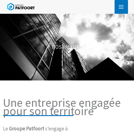
Aller
au
contenu
NOS VALEURS
Une entreprise engagée
pour son territoire
Le
Groupe Patfoort
s’engage à